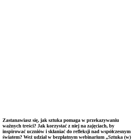
korzystać ze sztuki w
szkole?”
Zastanawiasz się, jak sztuka pomaga w
przekazywaniu ważnych treści? Jak korzystać z
niej na zajęciach, by inspirować uczniów i
skłaniać do refleksji nad współczesnym
światem? Weź udział w bezpłatnym webinarium
„Sztuka (w) edukacji. Jak korzystać ze sztuki w
szkole?”. Porozmawiamy o pracach artystów i
artystek, które poruszają ważne problemy
społeczne i jak w soczewce skupiają […]
Zastanawiasz się, jak sztuka pomaga w przekazywaniu
ważnych treści? Jak korzystać z niej na zajęciach, by
inspirować uczniów i skłaniać do refleksji nad współczesnym
światem? Weź udział w bezpłatnym webinarium „Sztuka (w)