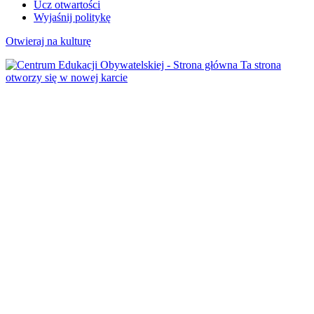
Ucz otwartości
Wyjaśnij politykę
Otwieraj na kulturę
Ta strona
otworzy się w nowej karcie
Aktualności
19/03/2025
Zapraszamy na
webinarium „Sztuka
(w) edukacji. Jak