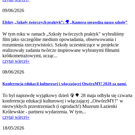
09/06/2026
Efekty „Szkoły twórczych praktyk”: 🎥 „Kamera sprawdza naszą szkołę”
W tym roku w ramach „Szkoły twórczych praktyk" wybraliśmy
film jako szczególne medium opowiadania, obserwowania i
rozumienia rzeczywistości. Szkoły uczestniczące w projekcie
realizowały zadania twórcze inspirowane wybranymi filmami
krótkometrażowymi, ucząc...
czytaj więcej
»
08/06/2026
Konferencja edukacji kulturowej i włączającej OtwórzMY! 2026 za nami.
To był naprawdę wyjątkowy dzień 🦚🌳 28 maja odbyła się czwarta
konferencja edukacji kulturowej i włączającej „OtwórzMY!" w
niezwykłych przestrzeniach (i ogrodach!) Muzeum Łazienki
Królewskie - partnera wydarzenia. W tym...
czytaj więcej
»
18/05/2026