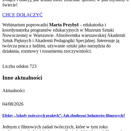
świecie!
CHCĘ DOŁĄCZYĆ
Webinarium poprowadzi
Marta Przybył
– edukatorka i
koordynatorka programów edukacyjnych w Muzeum Sztuki
Nowoczesnej w Warszawie. Absolwentka warszawskiej Akademii
Sztuk Pięknych i Akademii Pedagogiki Specjalnej. Interesuje ją
twórcza praca z ludźmi, używanie sztuki jako narzędzia do
działania, rozmowy i rozumienia rzeczywistości.
Liczba odsłon
723
Inne aktualności
Aktualności
04/08/2026
Efekty „Szkoły twórczych praktyk”: Jak zbudować bohaterów filmowych?
Jednym z filmowych zadań twórczych, które w tym roku