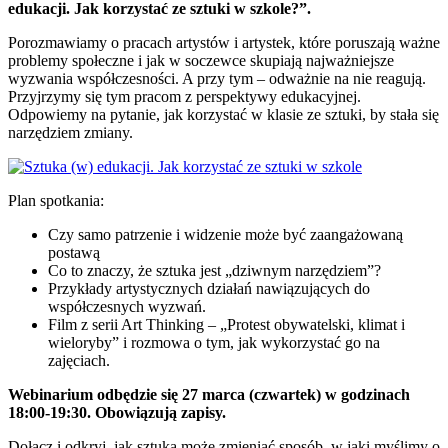
edukacji. Jak korzystać ze sztuki w szkole?”.
Porozmawiamy o pracach artystów i artystek, które poruszają ważne
problemy społeczne i jak w soczewce skupiają najważniejsze
wyzwania współczesności. A przy tym – odważnie na nie reagują.
Przyjrzymy się tym pracom z perspektywy edukacyjnej.
Odpowiemy na pytanie, jak korzystać w klasie ze sztuki, by stała się
narzędziem zmiany.
Plan spotkania:
Czy samo patrzenie i widzenie może być zaangażowaną
postawą
Co to znaczy, że sztuka jest „dziwnym narzędziem”?
Przykłady artystycznych działań nawiązujących do
współczesnych wyzwań.
Film z serii Art Thinking – „Protest obywatelski, klimat i
wieloryby” i rozmowa o tym, jak wykorzystać go na
zajęciach.
Webinarium odbędzie się 27 marca (czwartek) w godzinach
18:00-19:30. Obowiązują zapisy.
Dołącz i odkryj, jak sztuka może zmieniać sposób, w jaki myślimy o