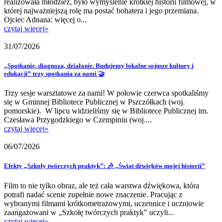
realizowała młodzież, było wymyślenie krótkiej historii filmowej, w
której najważniejszą rolę ma postać bohatera i jego przemiana.
Ojciec Adnana: więcej o...
czytaj więcej
»
31/07/2026
„Spotkanie, diagnoza, działanie. Budujemy lokalne sojusze kultury i
edukacji” trzy spotkania za nami 🤝
Trzy sesje warsztatowe za nami! W połowie czerwca spotkaliśmy
się w Gminnej Bibliotece Publicznej w Pszczółkach (woj.
pomorskie). W lipcu widzieliśmy się w Bibliotece Publicznej im.
Czesława Przygodzkiego w Czempiniu (woj....
czytaj więcej
»
06/07/2026
Efekty „Szkoły twórczych praktyk”: 🎶 „Świat dźwięków mojej historii”
Film to nie tylko obraz, ale też cała warstwa dźwiękowa, która
potrafi nadać scenie zupełnie nowe znaczenie. Pracując z
wybranymi filmami krótkometrażowymi, uczennice i uczniowie
zaangażowani w „Szkołę twórczych praktyk” uczyli...
czytaj więcej
»