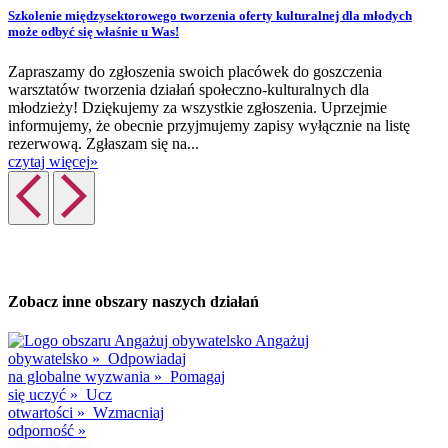
Szkolenie międzysektorowego tworzenia oferty kulturalnej dla młodych
może odbyć się właśnie u Was!
Zapraszamy do zgłoszenia swoich placówek do goszczenia
warsztatów tworzenia działań społeczno-kulturalnych dla
młodzieży! Dziękujemy za wszystkie zgłoszenia. Uprzejmie
informujemy, że obecnie przyjmujemy zapisy wyłącznie na listę
rezerwową. Zgłaszam się na...
czytaj więcej
»
Zobacz inne obszary naszych działań
Angażuj
obywatelsko
»
Odpowiadaj
na globalne wyzwania
»
Pomagaj
się uczyć
»
Ucz
otwartości
»
Wzmacniaj
odporność
»